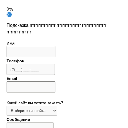
0%
?
Подсказка rrrrrrrrrrrrrrrrrr rrrrrrrrrrrrrrrrr rrrrrrrrrrrrrrrrr
rrrrrrrr r rrr r r
Имя
Телефон
Email
Какой сайт вы хотите заказть?
Сообщение