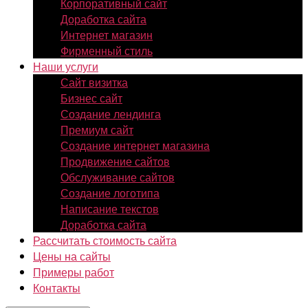
Корпоративный сайт
Доработка сайта
Интернет магазин
Фирменный стиль
Наши услуги
Сайт визитка
Бизнес сайт
Создание лендинга
Премиум сайт
Создание интернет магазина
Продвижение сайтов
Обслуживание сайтов
Создание логотипа
Написание текстов
Доработка сайта
Рассчитать стоимость сайта
Цены на сайты
Примеры работ
Контакты