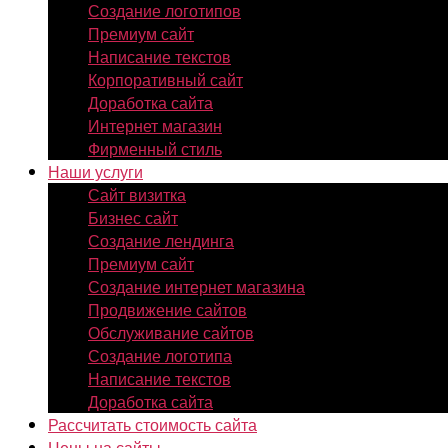
Создание логотипов
Премиум сайт
Написание текстов
Корпоративный сайт
Доработка сайта
Интернет магазин
Фирменный стиль
Наши услуги
Сайт визитка
Бизнес сайт
Создание лендинга
Премиум сайт
Создание интернет магазина
Продвижение сайтов
Обслуживание сайтов
Создание логотипа
Написание текстов
Доработка сайта
Рассчитать стоимость сайта
Цены на сайты