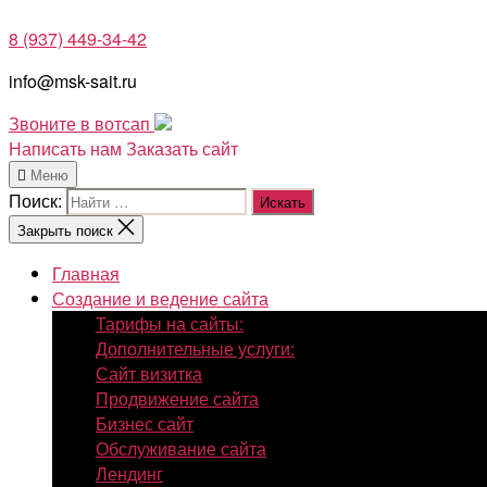
8 (937) 449-34-42
info@msk-sait.ru
Звоните в вотсап
Написать нам
Заказать сайт
Меню
Поиск:
Закрыть поиск
Главная
Создание и ведение сайта
Тарифы на сайты:
Дополнительные услуги:
Сайт визитка
Продвижение сайта
Бизнес сайт
Обслуживание сайта
Лендинг