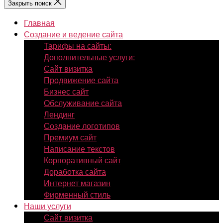
Закрыть поиск
Главная
Создание и ведение сайта
Тарифы на сайты:
Дополнительные услуги:
Сайт визитка
Продвижение сайта
Бизнес сайт
Обслуживание сайта
Лендинг
Создание логотипов
Премиум сайт
Написание текстов
Корпоративный сайт
Доработка сайта
Интернет магазин
Фирменный стиль
Наши услуги
Сайт визитка