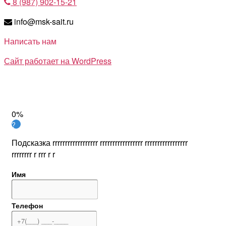
8 (987) 902-15-21
info@msk-sait.ru
Написать нам
Сайт работает на WordPress
0%
?
Подсказка rrrrrrrrrrrrrrrrrr rrrrrrrrrrrrrrrrr rrrrrrrrrrrrrrrrr
rrrrrrrr r rrr r r
Имя
Телефон